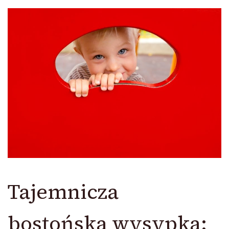
Tajemnicza
bostońska wysypka: