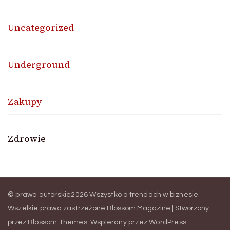
Uncategorized
Underground
Zakupy
Zdrowie
© prawa autorskie2026
Wszystko o trendach w biznesie
.
Wszelkie prawa zastrzeżone.
Blossom Magazine | Stworzony
przez
Blossom Themes
.
Wspierany przez
WordPress
.