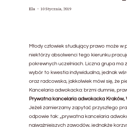
Ela
10 Stycznia, 2019
Młody człowiek studiujący prawo może w 
niektórzy absolwenci tego kierunku pracu
pokrewnych uczelniach. Liczna grupa ma za
wybór to kwestia indywidualna, jednak wśr
oraz radcowska, jakkolwiek mówi się, że p
Kancelaria adwokacka: brzmi dumnie, pr
Prywatna kancelaria adwokacka Kraków,
Jeżeli zamierzamy zapytać przyszłego praw
odpowie tak: „prywatna kancelaria adwok
najważniejszych zawodów, jednakże korzyst