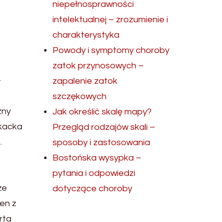
niepełnosprawności
intelektualnej – zrozumienie i
charakterystyka
Powody i symptomy choroby
zatok przynosowych –
–
zapalenie zatok
szczękowych
zny
Jak określić skalę mapy?
okacka
Przegląd rodzajów skali –
.
sposoby i zastosowania
Bostońska wysypka –
pytania i odpowiedzi
że
dotyczące choroby
en z
rta