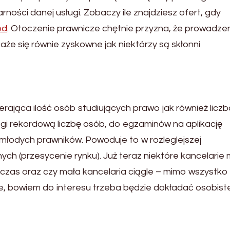
arności danej usługi. Zobaczy ile znajdziesz ofert, gdy
ód
. Otoczenie prawnicze chętnie przyzna, że prowadze
każe się równie zyskowne jak niektórzy są skłonni
erająca ilość osób studiujących prawo jak również liczb
ogi rekordową liczbę osób, do egzaminów na aplikację
młodych prawników. Powoduje to w rozleglejszej
ych (przesycenie rynku). Już teraz niektóre kancelarie
e czas oraz czy mała kancelaria ciągle – mimo wszystko
e, bowiem do interesu trzeba będzie dokładać osobist