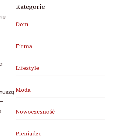
Kategorie
nie
Dom
Firma
a
Lifestyle
Moda
 muszą
 –
Nowoczesność
e
Pieniądze