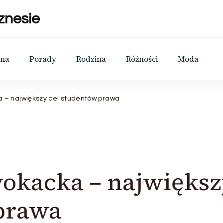
znesie
rma
Porady
Rodzina
Różności
Moda
 – największy cel studentów prawa
wokacka – najwięks
 prawa