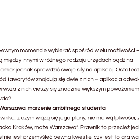
pewnym momencie wybierać spośród wielu możliwości 
ją między innymi w różnego rodzaju urzędach bądź na
miar jednak sprawdzić swoje siły na aplikacji. Ostatec
ód faworytów znajdują się dwie z nich – aplikacja adw
ierwsza z nich cieszy się znacznie większym poważaniem
awda?
 Warszawa: marzenie ambitnego studenta
nika, z czym wiążą się jego plany, nie ma wątpliwości, 
acka Kraków, może Warszawa”. Prawnik to przecież jed
nie jest przemyśleć pewną kwestię: czy jest to gra wa